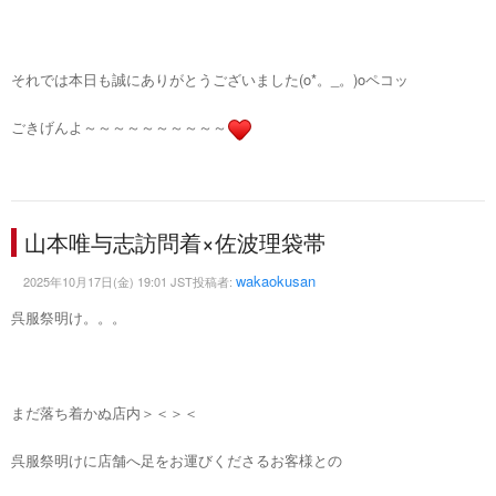
それでは本日も誠にありがとうございました(o*。_。)oペコッ
ごきげんよ～～～～～～～～～～
山本唯与志訪問着×佐波理袋帯
wakaokusan
2025年10月17日(金) 19:01 JST投稿者:
呉服祭明け。。。
まだ落ち着かぬ店内＞＜＞＜
呉服祭明けに店舗へ足をお運びくださるお客様との