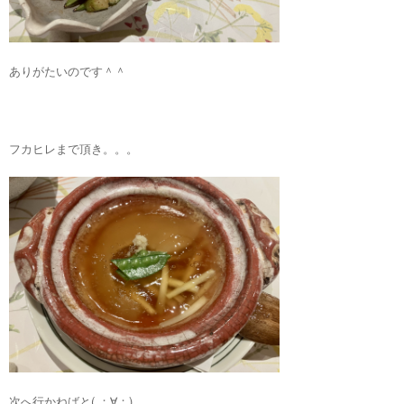
ありがたいのです＾＾
フカヒレまで頂き。。。
次へ行かねばと( ；∀；)