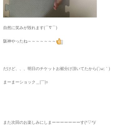
自然に笑みが毀れます(⌒∇⌒)
阪神やったね～～～～～～～
だけど、、、明日のチケットお裾分け頂いてたから(´;ω;｀)
まーまーショック＿|￣|○
また次回のお楽しみにしまーーーーーーーす(^▽^)/