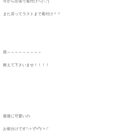
今から出張で着付けへ('◇')ゞ
また戻ってラストまで着付け＾＾
雨～～～～～～～～～
耐えて下さいませ！！！！
最後に可愛いの
お裾分けです°˖✧◝(⁰▿⁰)◜✧˖°