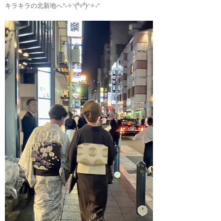
キラキラの北新地へ°˖✧◝(⁰▿⁰)◜✧˖°