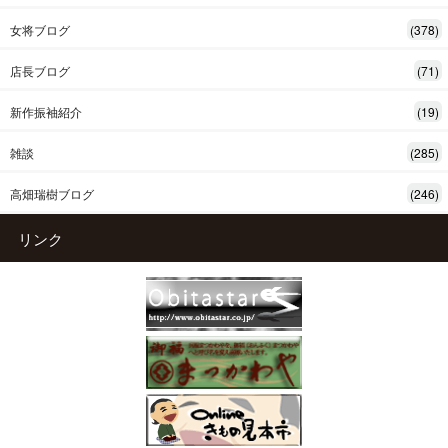
女将ブログ
(378)
店長ブログ
(71)
新作振袖紹介
(19)
雑談
(285)
高畑瑞樹ブログ
(246)
リンク