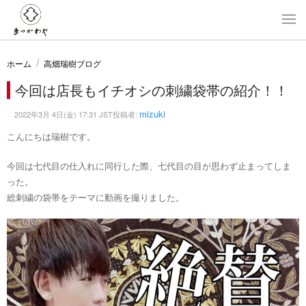
ホーム
高畑瑞樹ブログ
今回は店長もイチオシの刺繍袋帯の紹介！！
mizuki
2022年3月 4日(金) 17:31 JST投稿者:
こんにちは瑞樹です。
今回は七代目の仕入れに同行した際、七代目の目が思わず止まってしま
った。
総刺繍の袋帯をテーマに動画を撮りました。