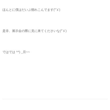
ほんとに僕はだいぶ惚れこんでます(*´з`)
是非、展示会の際に見に来てくださいな(*´з`)
ではでは ^^) _旦~~