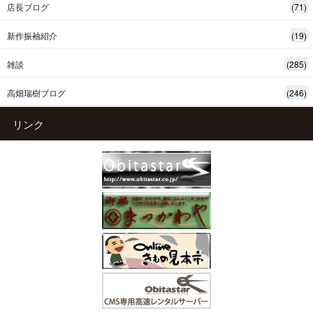
店長ブログ
(71)
新作振袖紹介
(19)
雑談
(285)
高畑瑞樹ブログ
(246)
リンク