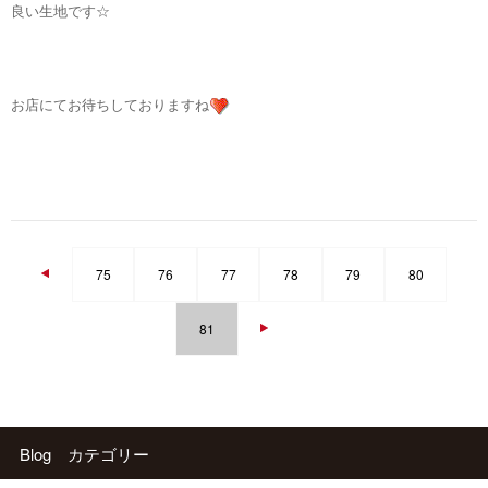
良い生地です☆
お店にてお待ちしておりますね
75
76
77
78
79
80
ページナビゲーション
81
Blog カテゴリー