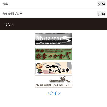
雑談
(285)
高畑瑞樹ブログ
(246)
リンク
ログイン