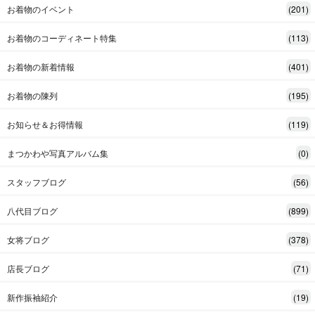
お着物のイベント
(201)
お着物のコーディネート特集
(113)
お着物の新着情報
(401)
お着物の陳列
(195)
お知らせ＆お得情報
(119)
まつかわや写真アルバム集
(0)
スタッフブログ
(56)
八代目ブログ
(899)
女将ブログ
(378)
店長ブログ
(71)
新作振袖紹介
(19)