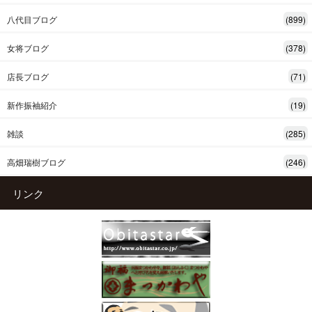
八代目ブログ
(899)
女将ブログ
(378)
店長ブログ
(71)
新作振袖紹介
(19)
雑談
(285)
高畑瑞樹ブログ
(246)
リンク