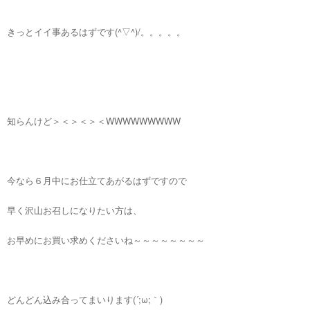
きっとイイ事あるはずです(^▽^)/。。。。。
知らんけど＞＜＞＜＞＜WWWWWWWWW
今なら６月中にお仕立てあがるはずですので
早く沢山お召しになりたい方は、
お早めにお買い求めくださいね～～～～～～～～
どんどん込み合ってまいります(´;ω;｀)