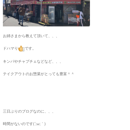
お姉さまから教えて頂いて、、、
ドハマり
です。
キンパやチャプチェなどなど、、、
テイクアウトのお惣菜がとっても豊富＾＾
三日ぶりのブログなのに、、、
時間がないのです(´;ω;｀)