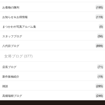
お着物の陳列
(195)
お知らせ＆お得情報
(119)
まつかわや写真アルバム集
(0)
スタッフブログ
(56)
八代目ブログ
(899)
女将ブログ (377)
店長ブログ
(71)
新作振袖紹介
(19)
雑談
(285)
高畑瑞樹ブログ
(246)