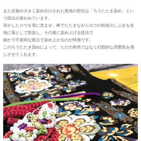
また右袖や大きく染め分けされた黒地の部分は「
ろうたたき
染め」とい
う技法が使われています。
溶
かしたロウを筆に含ませ、棒でたたきながらロウの粒状のしぶきを生
地に落として防染し、その後に染め上げる技法
で
細かで不規則な斑点で染め上がるのが特徴です。
このろうたたき染めによって、ただの単色ではなく幻想的な雰囲気を感
じさせてくれます。