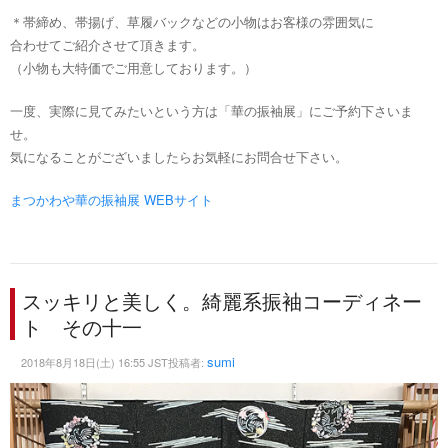
＊帯締め、帯揚げ、草履バックなどの小物はお客様の雰囲気に
合わせてご紹介させて頂きます。
（小物も大特価でご用意しております。）
一度、実際に見てみたいという方は「華の振袖展」にご予約下さいま
せ。
気になることがございましたらお気軽にお問合せ下さい。
まつかわや華の振袖展 WEBサイト
スッキリと美しく。綺麗系振袖コーディネー
ト その十一
sumi
2018年8月18日(土) 16:55 JST投稿者: