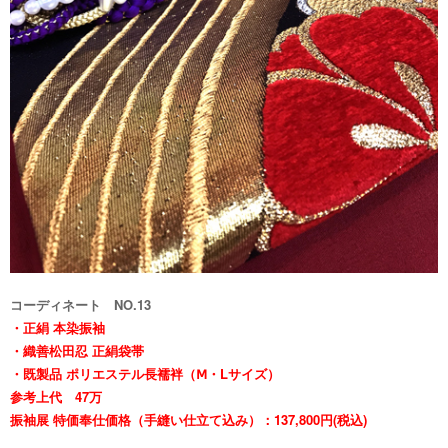
コーディネート NO.13
・正絹 本染振袖
・織善松田忍 正絹袋帯
・
既製品 ポリエステル長襦袢（Ⅿ・Lサイズ）
参考上代 47万
振袖展 特価奉仕価格（手縫い仕立て込み）：137,800円(税込)