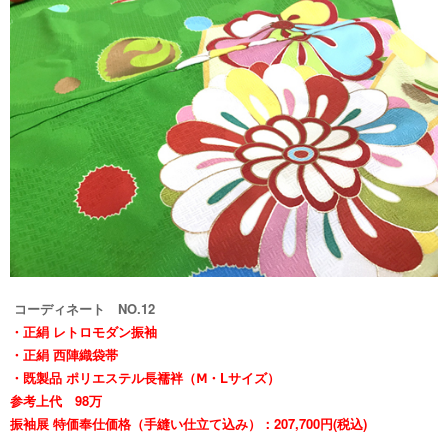
コーディネート NO.12
・正絹 レトロモダン振袖
・正絹 西陣織袋帯
・
既製品 ポリエステル長襦袢（Ⅿ・Lサイズ）
参考上代 98万
振袖展 特価奉仕価格（手縫い仕立て込み）：207,700円(税込)