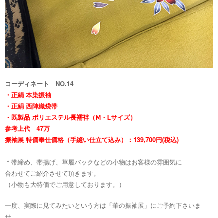
コーディネート NO.14
・正絹 本染振袖
・正絹 西陣織袋帯
・
既製品 ポリエステル長襦袢（Ⅿ・Lサイズ）
参考上代 47万
振袖展 特価奉仕価格（手縫い仕立て込み）：139,700円(税込)
＊帯締め、帯揚げ、草履バックなどの小物はお客様の雰囲気に
合わせてご紹介させて頂きます。
（小物も大特価でご用意しております。）
一度、実際に見てみたいという方は「華の振袖展」にご予約下さいま
せ。