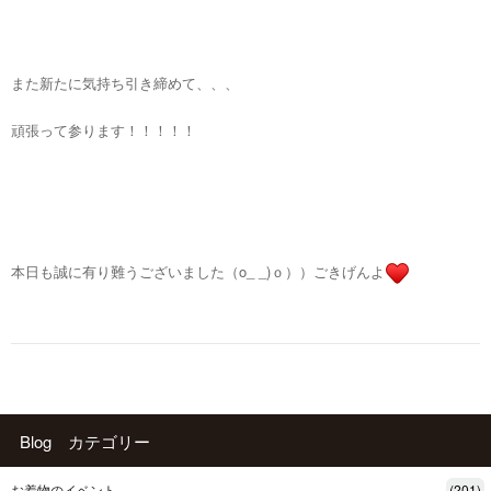
また新たに気持ち引き締めて、、、
頑張って参ります！！！！！
本日も誠に有り難うございました（o_ _)ｏ））ごきげんよ
Blog カテゴリー
お着物のイベント
(201)