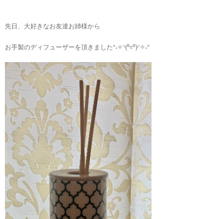
先日、大好きなお友達お姉様から
お手製のディフューザーを頂きました°˖✧◝(⁰▿⁰)◜✧˖°