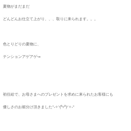
夏物がまだまだ
どんどんお仕立て上がり、、、取りに来られます。。。
色とりどりの夏物に、
テンションアゲアゲ↝
初任給で、お母さまへのプレゼントを求めに来られたお客様にも
優しさのお裾分け頂きました°˖✧◝(⁰▿⁰)◜✧˖°