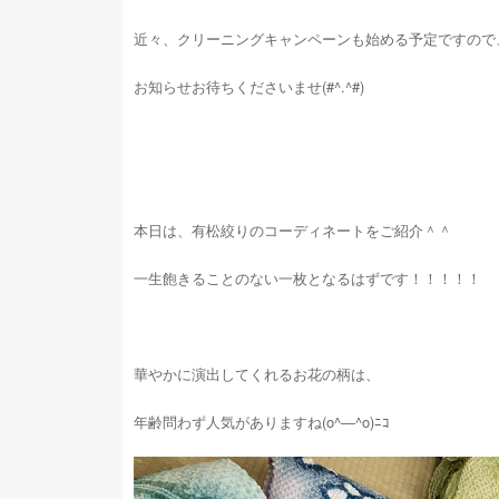
近々、クリーニングキャンペーンも始める予定ですので
お知らせお待ちくださいませ(#^.^#)
本日は、有松絞りのコーディネートをご紹介＾＾
一生飽きることのない一枚となるはずです！！！！！
華やかに演出してくれるお花の柄は、
年齢問わず人気がありますね(o^―^o)ﾆｺ