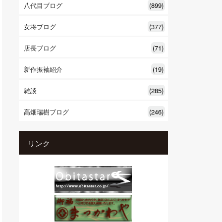
八代目ブログ
(899)
女将ブログ
(377)
店長ブログ
(71)
新作振袖紹介
(19)
雑談
(285)
高畑瑞樹ブログ
(246)
リンク