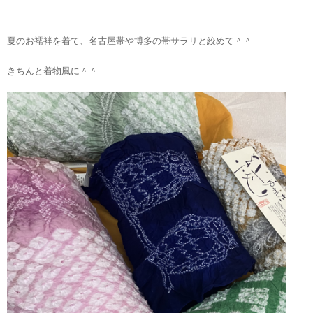
夏のお襦袢を着て、名古屋帯や博多の帯サラリと絞めて＾＾
きちんと着物風に＾＾