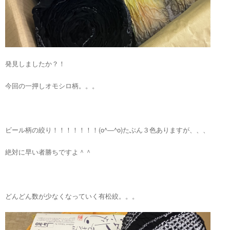
発見しましたか？！
今回の一押しオモシロ柄。。。
ビール柄の絞り！！！！！！！(o^―^o)たぶん３色ありますが、、、
絶対に早い者勝ちですよ＾＾
どんどん数が少なくなっていく有松絞。。。