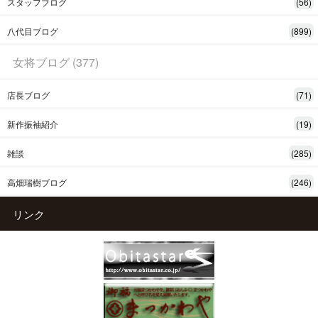
スタッフブログ
(56)
八代目ブログ
(899)
女将ブログ (377)
店長ブログ
(71)
新作振袖紹介
(19)
雑談
(285)
高畑瑞樹ブログ
(246)
リンク