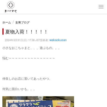
ホーム
女将ブログ
夏物入荷！！！！！
wakaokusan
2024年3月31日(日) 17:38 JST投稿者:
小さなおこちゃまと、、、遊ぶもの。。。
悩む～～～～～～～～～～～～～～～
仲良しのお店に置いてあったやつ、
何気に面白いかも。。。