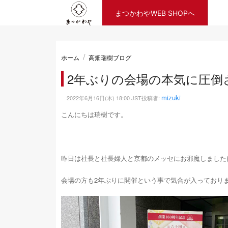
まつかわやWEB SHOPへ
ホーム
高畑瑞樹ブログ
2年ぶりの会場の本気に圧倒され
mizuki
2022年6月16日(木) 18:00 JST投稿者:
こんにちは瑞樹です。
昨日は社長と社長婦人と京都のメッセにお邪魔しました(^_
会場の方も2年ぶりに開催という事で気合が入っており