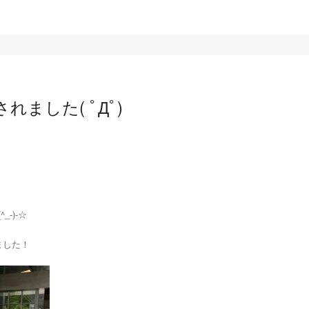
ました( ﾟДﾟ)
-)-☆
ました！