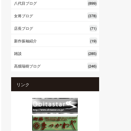
八代目ブログ
(899)
女将ブログ
(378)
店長ブログ
(71)
新作振袖紹介
(19)
雑談
(285)
高畑瑞樹ブログ
(246)
リンク