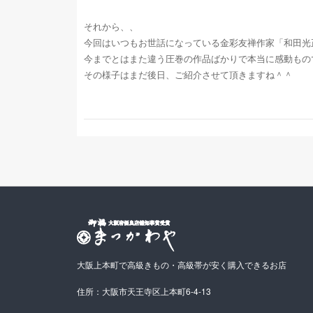
それから、、
今回はいつもお世話になっている金彩友禅作家「和田光
今までとはまた違う圧巻の作品ばかりで本当に感動もの
その様子はまだ後日、ご紹介させて頂きますね＾＾
大阪上本町で高級きもの・高級帯が安く購入できるお店
住所：大阪市天王寺区上本町6-4-13