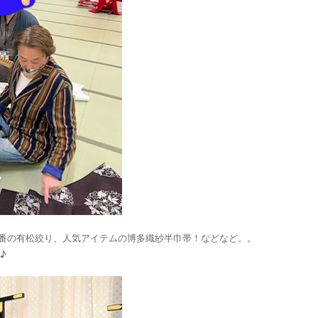
番の有松絞り、人気アイテムの博多織紗半巾帯！などなど。。
♪