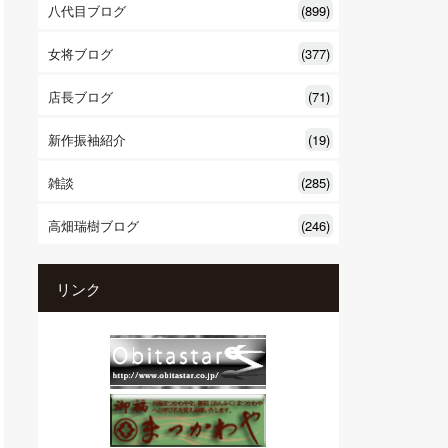
八代目ブログ
(899)
女将ブログ
(377)
店長ブログ
(71)
新作振袖紹介
(19)
雑談
(285)
高畑瑞樹ブログ
(246)
リンク