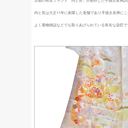
京都の有名ブランド「内と良」が創作した手描京友禅訪
内と良は大正11年に創業した老舗であり手描き友禅に
よく着物雑誌などでも取りあげられている有名な染匠で