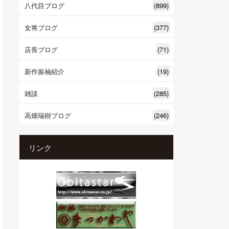
八代目ブログ
(899)
女将ブログ
(377)
店長ブログ
(71)
新作振袖紹介
(19)
雑談
(285)
高畑瑞樹ブログ
(246)
リンク