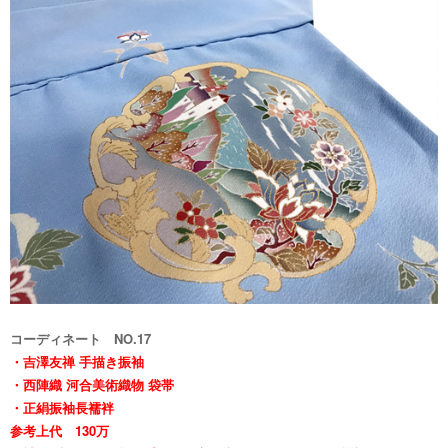
コーディネート NO.17
・
吉澤友禅 手描き振袖
・西陣織 河合美術織物 袋帯
・正絹振袖長襦袢
参考上代 130万