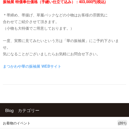
振袖展 特価奉仕価格（手縫い仕立て込み）：403,000円(税込)
＊帯締め、帯揚げ、草履バックなどの小物はお客様の雰囲気に
合わせてご紹介させて頂きます。
（小物も大特価でご用意しております。）
一度、実際に見てみたいという方は「華の振袖展」にご予約下さいま
せ。
気になることがございましたらお気軽にお問合せ下さい。
まつかわや華の振袖展 WEBサイト
Blog カテゴリー
お着物のイベント
(201)