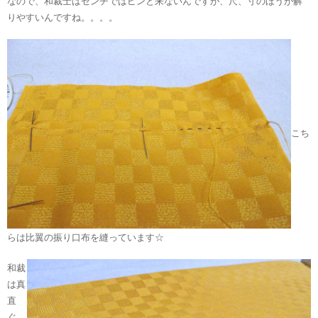
なので、和裁士はセンチではピンと来ないんですが、尺、寸のほうが解
りやすいんですね。。。。
こち
らは比翼の振り口布を縫っています☆
和裁
は真
直
ぐ、