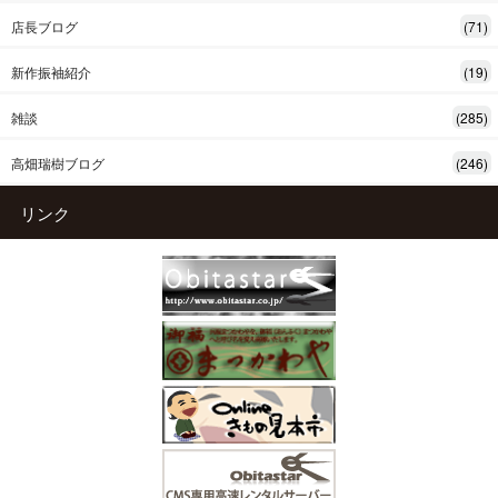
店長ブログ
(71)
新作振袖紹介
(19)
雑談
(285)
高畑瑞樹ブログ
(246)
リンク