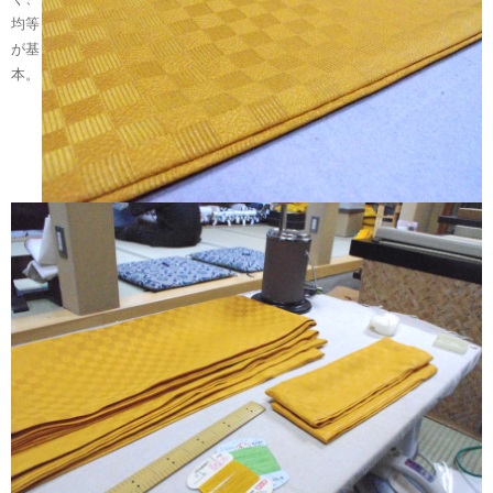
均等
が基
本。